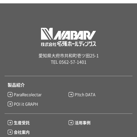
愛知県大府市共和町壱ツ田25-1
TEL 0562-57-1401
製品紹介
ParaRecolectar
P!tch DATA
POI it GRAPH
生産受託
活用事例
会社案内