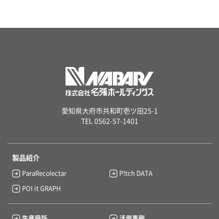
愛知県大府市共和町壱ツ田25-1
TEL 0562-57-1401
製品紹介
ParaRecolectar
P!tch DATA
POI it GRAPH
生産受託
活用事例