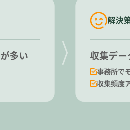
解決
業が多い
収集デー
事務所で
収集頻度