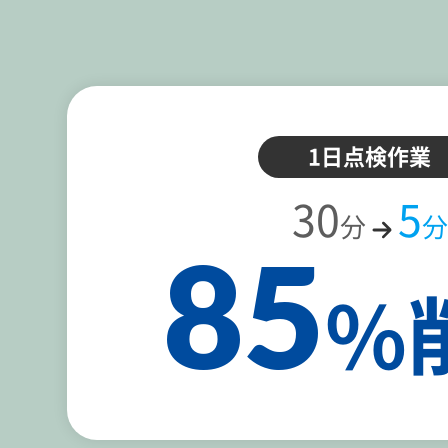
1日点検作業
30
5
分
分
85
%