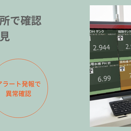
所で確認
見
アラート発報で
異常確認