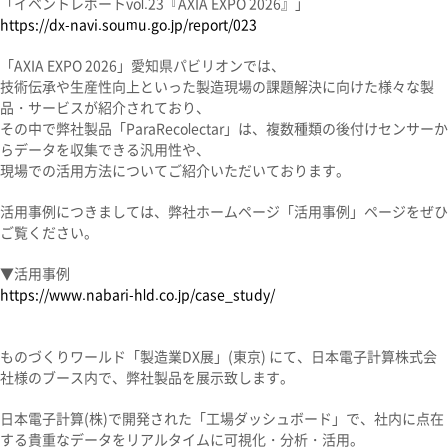
「イベントレポートvol.23『AXIA EXPO 2026』」
https://dx-navi.soumu.go.jp/report/023
「AXIA EXPO 2026」愛知県パビリオンでは、
技術伝承や生産性向上といった製造現場の課題解決に向けた様々な製
品・サービスが紹介されており、
その中で弊社製品「ParaRecolectar」は、複数種類の後付けセンサーか
らデータを収集できる汎用性や、
現場での活用方法についてご紹介いただいております。
活用事例につきましては、弊社ホームページ「活用事例」ページをぜひ
ご覧ください。
▼活用事例
https://www.nabari-hld.co.jp/case_study/
ものづくりワールド「製造業DX展」(東京) にて、日本電子計算株式会
社様のブース内で、弊社製品を展示致します
。
日本電子計算(株)で開発された「工場ダッシュボード」で、社内に点在
する貴重なデータをリアルタイムに可視化・分析・活用。