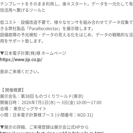
テンプレートをそのまま利用し、楽々スタート。データを一元化して有
効活用へ繋げるツールと
低コスト・設備改造不要で、様々なセンサを組み合わせてデータ収集で
きる弊社製品「ParaRecolectar」を展示致します。
設備故障の予兆検知・データの見える化をはじめ、データの戦略的な活
用をサポート致します。
▼日本電子計算(株)様 ホームページ
https://www.jip.co.jp/
是非ご来場ください。
【 開催概要】
展示会名：第38回 ものづくりワールド(東京)
開催日時： 2026年7月1日(水) ～ 3日(金) 10:00～17:00
会場： 東京ビッグサイト
小間：日本電子計算様ブース (小間番号：W20-31)
▼展示の詳細、ご来場登録は展示会公式
HP
から